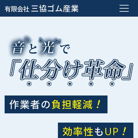
三協ゴム産業
有限会社
MENU
！
作業者の
負担軽減
！
効率性
も
UP